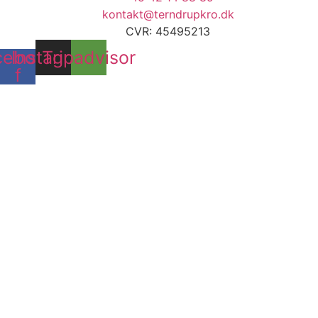
kontakt@terndrupkro.dk
CVR: 45495213
cebook-
Instagram
Tripadvisor
f