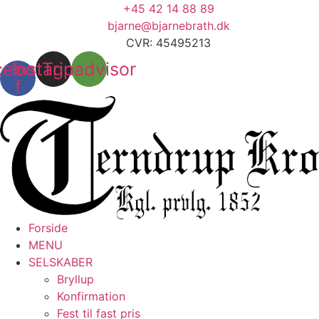
Skip
+45 42 14 88 89
to
bjarne@bjarnebrath.dk
content
CVR: 45495213
cebook-
Instagram
Tripadvisor
f
Forside
MENU
SELSKABER
Bryllup
Konfirmation
Fest til fast pris